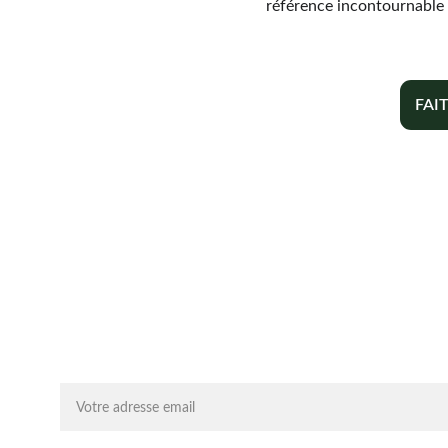
référence incontournable 
FAI
Chaque mois, recevez par email des conseils 
d'experts, des opportunités et des infos clés pou
lancer votre projet agrivoltaïque en toute sérénit
On vous ajoute à la liste ?