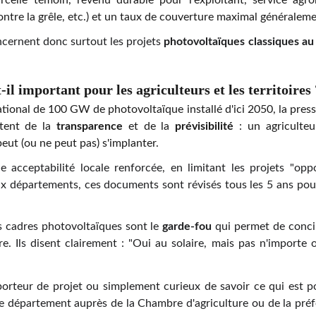
rcelle témoin, revenu durable pour l'exploitant, service a
ontre la grêle, etc.) et un taux de couverture maximal généraleme
cernent donc surtout les projets
photovoltaïques classiques au 
-il important pour les agriculteurs et les territoires 
ational de 100 GW de photovoltaïque installé d'ici 2050, la pressi
tent de la
transparence
et de la
prévisibilité
: un agriculteur
eut (ou ne peut pas) s'implanter.
ne acceptabilité locale renforcée, en limitant les projets "opp
x départements, ces documents sont révisés tous les 5 ans pou
 cadres photovoltaïques sont le
garde-fou
qui permet de concil
re. Ils disent clairement : "Oui au solaire, mais pas n'importe
 porteur de projet ou simplement curieux de savoir ce qui est p
re département auprès de la Chambre d'agriculture ou de la préfe