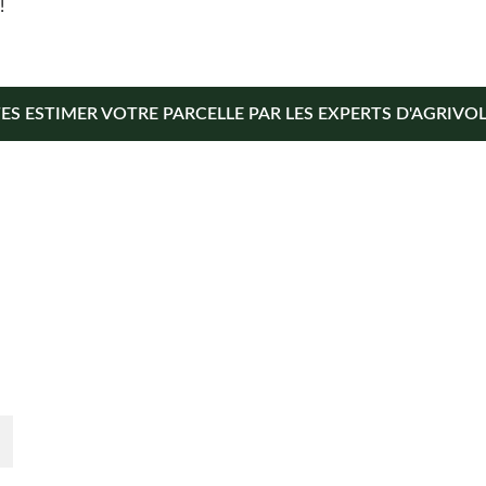
!
TES ESTIMER VOTRE PARCELLE PAR LES EXPERTS D'AGRIVOLT
En savoir plus
Qui sommes-nous ? 
r 
é.
Déposer votre projet
Devenir partenaire
Actualités
Votre terrain
CGU