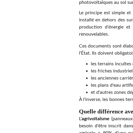
photovoltaïques
au sol
sur
Le principe est simple et
installé en dehors des su
production d'énergie et
renouvelables.
Ces documents sont élabo
l'État. Ils doivent obligato
les terrains inculte
les friches industriel
les anciennes carrièr
les plans d'eau artifi
et d'autres zones d
À l'inverse, les bonnes ter
Quelle différence ave
L'
agrivoltaïsme
(panneaux s
besoin d'être inscrit dan