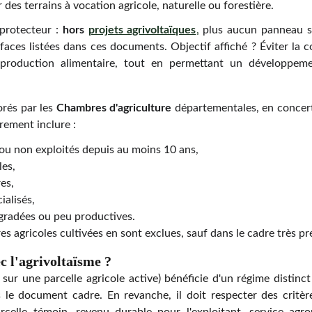
 des terrains à vocation agricole, naturelle ou forestière.
 protecteur :
hors
projets agrivoltaïques
,
plus aucun panneau so
rfaces listées dans ces documents. Objectif affiché ? Éviter la 
 production alimentaire, tout en permettant un développeme
rés par les
Chambres d'agriculture
départementales, en concert
irement inclure :
s ou non exploités depuis au moins 10 ans,
les,
es,
cialisés,
égradées ou peu productives.
res agricoles cultivées en sont exclues, sauf dans le cadre très pré
c l'agrivoltaïsme ?
ur une parcelle agricole active) bénéficie d'un régime distinct 
s le document cadre. En revanche, il doit respecter des critèr