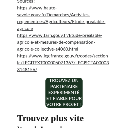
Sources :
https://www.haute-
savoie.gouv.fr/Demarches/Activites-
reglementees/Agriculteurs/Etude-prealable-
agricole
https://www.tarn.gouv.fr/Etude-prealable-
agricole-et-mesures-de-compensation-
agricole-collective-a4060.html
https://www.legifrance.gouv.fr/codes/section_
lc/LEGITEXT000006071367/LEGISCTA00003
3148156/
TROUVEZ UN
PARTENAIRE
EXPERIMENTÉ
ET FIABLE POUR
VOTRE PROJET !
Trouvez plus vite 