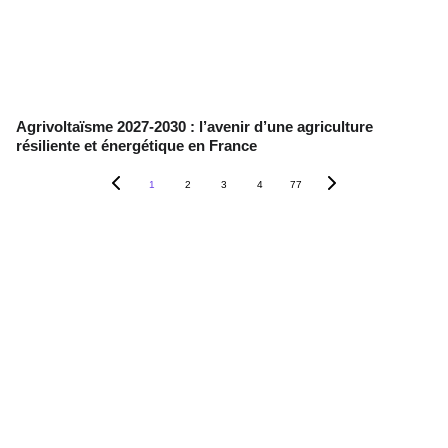
Agrivoltaïsme 2027-2030 : l’avenir d’une agriculture
résiliente et énergétique en France
1
2
3
4
77
Contact
+33 6 10 95 39 14
voary.fy@agrivoltis.fr
AGENCE PARIS