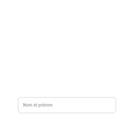
contact avec un expert 
agrivoltaïque !
Remplissez notre formulaire de contact en 2 
minutes.
Vous serez contacté sous 24H !
Nom et prénom*
Êtes-vous agriculteur ou développeur de
projets photovoltaïques ?*