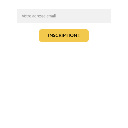
INSCRIPTION !
En vous inscrivant, vous acceptez notre 
politique de gestion des données
.
En savoir plus
Qui sommes-nous ? 
Devenir partenaire
Déposer votre projet
Votre terrain