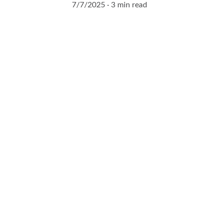
7/7/2025
3 min read
Demandez à entrer en 
contact avec un expert 
agrivoltaïque !
Remplissez notre formulaire de contact en 2 
minutes.
Vous serez contacté sous 24H !
Nom et prénom*