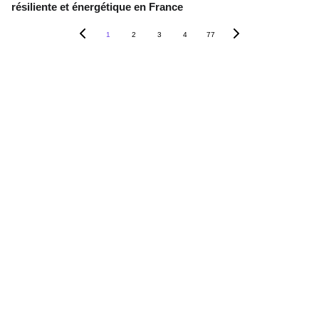
résiliente et énergétique en France
1
2
3
4
77
Contact
+33 6 10 95 39 14
voary.fy@agrivoltis.fr
AGENCE PARIS
SIREN: 994 454 882
Suivez-nous sur les réseaux sociaux !