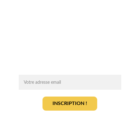
Chaque mois, recevez par email des 
conseils d'experts, des opportunités et 
des infos clés pour lancer votre projet 
agrivoltaïque en toute sérénité.
On vous ajoute à la liste ?
INSCRIPTION !
En vous inscrivant, vous acceptez notre 
politique de gestion des données
.