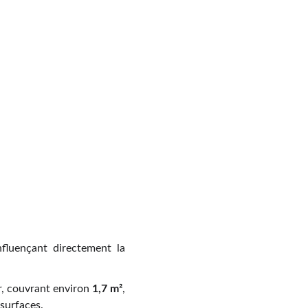
nfluençant directement la
r, couvrant environ
1,7 m²
,
 surfaces.