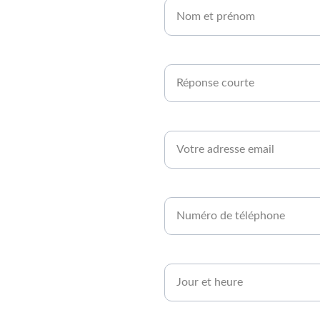
en 
Êtes-vous agriculteur ou développe
rt 
Email*
Numéro de téléphone*
Quand serez-vous disponible ?*