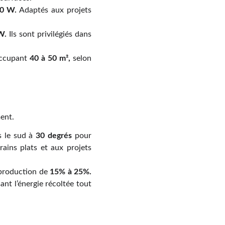
00 W.
Adaptés aux projets
W.
Ils sont privilégiés dans
ccupant
40 à 50 m²,
selon
ent.
s le sud à
30 degrés
pour
ains plats et aux projets
a production de
15% à 25%.
ant l’énergie récoltée tout