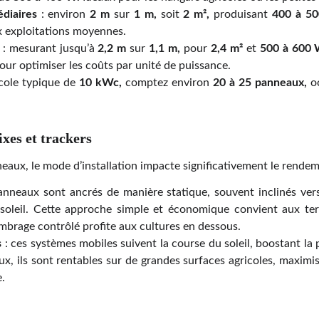
diaires
: environ
2 m
sur
1 m,
soit
2 m²,
produisant
400 à 5
 exploitations moyennes.
: mesurant jusqu’à
2,2 m
sur
1,1 m,
pour
2,4 m²
et
500 à 600 
pour optimiser les coûts par unité de puissance.
icole typique de
10 kWc,
comptez environ
20 à 25 panneaux,
o
ixes et trackers
eaux, le mode d’installation impacte significativement le rendem
anneaux sont ancrés de manière statique, souvent inclinés ver
soleil. Cette approche simple et économique convient aux terr
ombrage contrôlé profite aux cultures en dessous.
s
: ces systèmes mobiles suivent la course du soleil, boostant l
x, ils sont rentables sur de grandes surfaces agricoles, maximis
e.