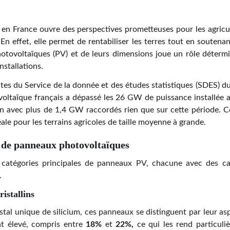
re en France ouvre des perspectives prometteuses pour les agricu
 En effet, elle permet de rentabiliser les terres tout en soutenan
tovoltaïques (PV) et de leurs dimensions joue un rôle détermina
nstallations.
es du Service de la donnée et des études statistiques (SDES) du 
voltaïque français a dépassé les 26 GW de puissance installée 
n avec plus de 1,4 GW raccordés rien que sur cette période. Ce
le pour les terrains agricoles de taille moyenne à grande.
 de panneaux photovoltaïques
 catégories principales de panneaux PV, chacune avec des car
.
istallins
ristal unique de silicium, ces panneaux se distinguent par leur 
nt élevé, compris entre
18%
et
22%,
ce qui les rend particuli