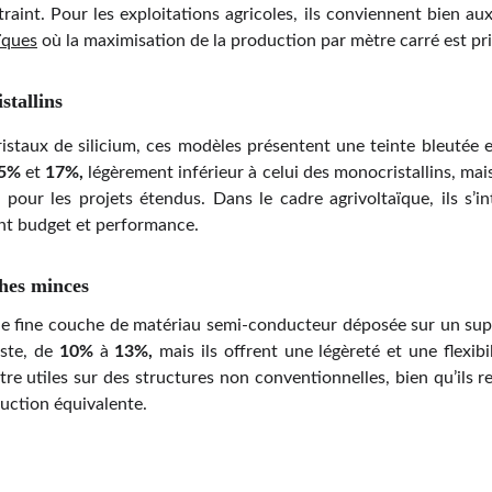
raint. Pour les exploitations agricoles, ils conviennent bien au
ïques
où la maximisation de la production par mètre carré est prio
stallins
staux de silicium, ces modèles présentent une teinte bleutée e
5%
et
17%,
légèrement inférieur à celui des monocristallins, mai
e pour les projets étendus. Dans le cadre agrivoltaïque, ils s’i
ant budget et performance.
hes minces
ne fine couche de matériau semi-conducteur déposée sur un sup
ste, de
10%
à
13%,
mais ils offrent une légèreté et une flexibi
être utiles sur des structures non conventionnelles, bien qu’ils 
uction équivalente.