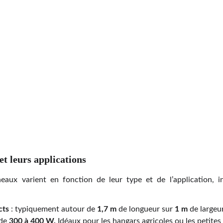
et leurs applications
aux varient en fonction de leur type et de l’application, i
cts
: typiquement autour de
1,7 m
de longueur sur
1 m
de largeu
 de
300 à 400 W.
Idéaux pour les hangars agricoles ou les petites