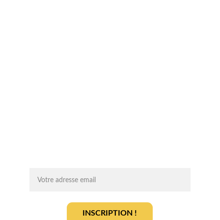
Suivez-nous sur les réseaux sociaux !
Chaque mois, recevez par email des 
conseils d'experts, des opportunités et 
des infos clés pour lancer votre projet 
agrivoltaïque en toute sérénité.
On vous ajoute à la liste ?
INSCRIPTION !