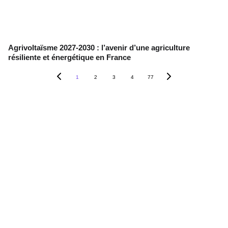
Agrivoltaïsme 2027-2030 : l’avenir d’une agriculture
résiliente et énergétique en France
1
2
3
4
77
Contact
+33 6 10 95 39 14
voary.fy@agrivoltis.fr
AGENCE PARIS
SIREN: 994 454 882