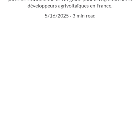
développeurs agrivoltaïques en France.
5/16/2025
3 min read
Demandez à entrer en 
contact avec un expert 
agrivoltaïque !
Remplissez notre formulaire de contact en 2 
minutes.
Vous serez contacté sous 24H !