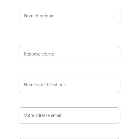
Nom et prénom*
Êtes-vous agriculteur ou développeur de
projets photovoltaïques ?*
Numéro de téléphone*
Email*
Quand serez-vous disponible ?*