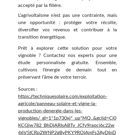
accepté par la filière.
L’agrivoltaïsme n’est pas une contrainte, mais
une opportunité : protéger votre récolte,
diversifier vos revenus et contribuer à la
transition énergétique.
Prêt à explorer cette solution pour votre
vignoble ? Contactez nos experts pour une
étude personnalisée gratuite. Ensemble,
cultivons l’énergie de demain tout en
préservant l’âme de votre terroir.
Sources :
https://techniquesolaire.com/exploitation-
agricole/panneau-solaire-et-vigne-la-
production-denergie-dans-les-
vignobles/_gl=1*1p730xj*_up*MQ..&gclid=Cj0
KCQjw782_BhDjARIsABTv_JCfv9raocj6c22w
46V5ICRp2WNP2gByPKY9ROjAmFs3AyDInD