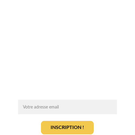
Suivez-nous sur les réseaux sociaux !
Chaque mois, recevez par email des 
conseils d'experts, des opportunités et 
des infos clés pour lancer votre projet 
agrivoltaïque en toute sérénité.
On vous ajoute à la liste ?
INSCRIPTION !