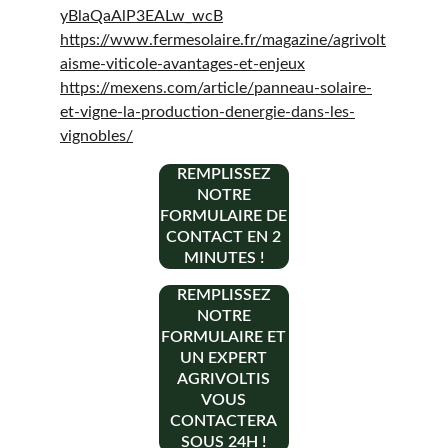
yBlaQaAlP3EALw_wcB
https://www.fermesolaire.fr/magazine/agrivolt
aisme-viticole-avantages-et-enjeux
https://mexens.com/article/panneau-solaire-
et-vigne-la-production-denergie-dans-les-
vignobles/
REMPLISSEZ
NOTRE
FORMULAIRE DE
CONTACT EN 2
MINUTES !
REMPLISSEZ
NOTRE
FORMULAIRE ET
UN EXPERT
AGRIVOLTIS
VOUS
CONTACTERA
SOUS 24H !