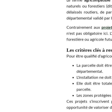
Le terme
agricompatible
naturels ou forestiers (d
délaissés routiers, de p
départemental validé par 
Contrairement aux
proje
n'est pas obligatoire ici. 
forestière ou agricole futu
Les critères clés à r
Pour être qualifié d'agrico
La parcelle doit êt
départemental.
L'installation ne doi
Elle doit être tota
parcelle.
Les zones protégées 
Ces projets s'inscriven
opportunité de valoriser d