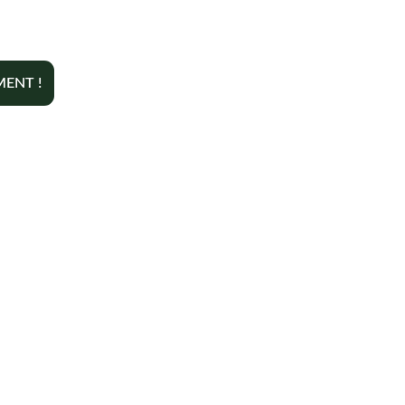
ENT !
Contact
+33 6 10 95 39 14
voary.fy@agrivoltis.fr
AGENCE PARIS
SIREN: 994 454 882