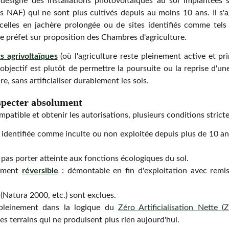
désigne des installations photovoltaïques au sol implantées su
its NAF) qui ne sont plus cultivés depuis au moins 10 ans. Il s'
arcelles en jachère prolongée ou de sites identifiés comme te
le préfet sur proposition des Chambres d'agriculture.
ts
agrivoltaïques
(où l'agriculture reste pleinement active et prin
L'objectif est plutôt de permettre la poursuite ou la reprise d'un
re, sans artificialiser durablement les sols.
especter absolument
mpatible et obtenir les autorisations, plusieurs conditions strict
re identifiée comme inculte ou non exploitée depuis plus de 10 
t pas porter atteinte aux fonctions écologiques du sol.
lement
réversible
: démontable en fin d'exploitation avec remi
(Natura 2000, etc.) sont exclues.
t pleinement dans la logique du
Zéro Artificialisation Nette (
es terrains qui ne produisent plus rien aujourd'hui.