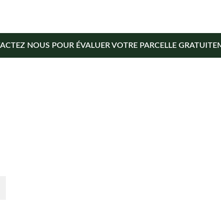
ACTEZ NOUS POUR ÉVALUER VOTRE PARCELLE GRATUITEM
En savoir plus
Qui sommes-nous ? 
r 
é.
Déposer votre projet
Devenir partenaire
Actualités
Votre terrain
CGU