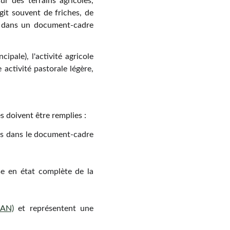
r des terrains agricoles,
agit souvent de friches, de
ls dans un document-cadre
cipale), l'activité agricole
e activité pastorale légère,
es doivent être remplies :
ans dans le document-cadre
se en état complète de la
ZAN)
et représentent une