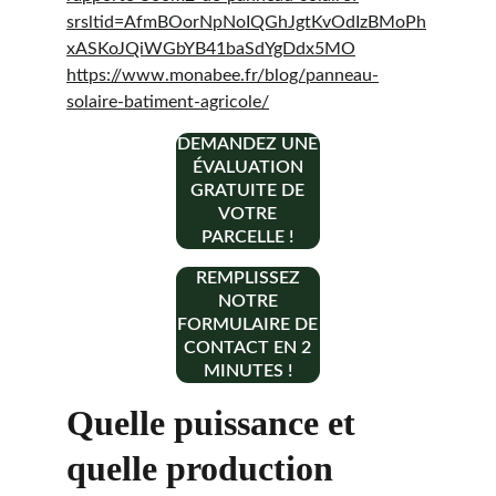
srsltid=AfmBOorNpNoIQGhJgtKvOdIzBMoPh
xASKoJQiWGbYB41baSdYgDdx5MO
https://www.monabee.fr/blog/panneau-
solaire-batiment-agricole/
DEMANDEZ UNE
ÉVALUATION
GRATUITE DE
VOTRE
PARCELLE !
REMPLISSEZ
NOTRE
FORMULAIRE DE
CONTACT EN 2
MINUTES !
Quelle puissance et 
quelle production 