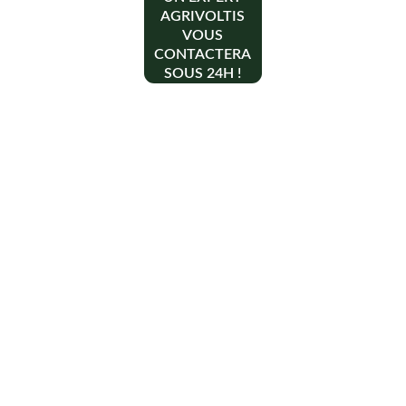
AGRIVOLTIS
VOUS
CONTACTERA
SOUS 24H !
Contact
+33 6 10 95 39 14
voary.fy@agrivoltis.fr
AGENCE PARIS
SIREN: 994 454 882
Suivez-nous sur les réseaux sociaux !