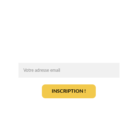
Chaque mois, recevez par email des 
conseils d'experts, des opportunités et 
des infos clés pour lancer votre projet 
agrivoltaïque en toute sérénité.
On vous ajoute à la liste ?
INSCRIPTION !
En vous inscrivant, vous acceptez notre 
politique de gestion des données
.