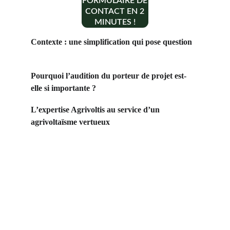
FORMULAIRE DE
CONTACT EN 2
MINUTES !
Contexte : une simplification qui pose question
Pourquoi l’audition du porteur de projet est-
elle si importante ?
L’expertise Agrivoltis au service d’un 
agrivoltaïsme vertueux
Contact
+33 6 10 95 39 14
voary.fy@agrivoltis.fr
AGENCE PARIS