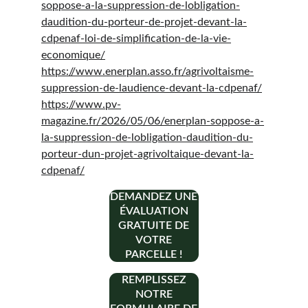
soppose-a-la-suppression-de-lobligation-
daudition-du-porteur-de-projet-devant-la-
cdpenaf-loi-de-simplification-de-la-vie-
economique/
https://www.enerplan.asso.fr/agrivoltaisme-
suppression-de-laudience-devant-la-cdpenaf/
https://www.pv-
magazine.fr/2026/05/06/enerplan-soppose-a-
la-suppression-de-lobligation-daudition-du-
porteur-dun-projet-agrivoltaique-devant-la-
cdpenaf/
DEMANDEZ UNE
ÉVALUATION
GRATUITE DE
VOTRE
PARCELLE !
REMPLISSEZ
NOTRE