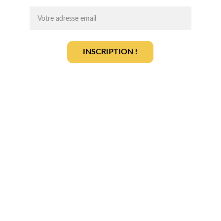
INSCRIPTION !
En vous inscrivant, vous acceptez notre 
politique de gestion des données
.
En savoir plus
Qui sommes-nous ? 
Devenir partenaire
Déposer votre projet
Votre terrain
Actualités