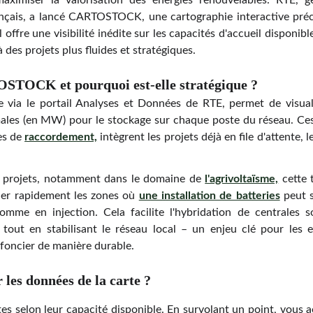
maximiser la valorisation des énergies renouvelables. RTE, 
rançais, a lancé CARTOSTOCK, une cartographie interactive pré
 offre une visibilité inédite sur les capacités d'accueil disponibl
 des projets plus fluides et stratégiques.
STOCK et pourquoi est-elle stratégique ?
via le portail Analyses et Données de RTE, permet de visuali
males (en MW) pour le stockage sur chaque poste du réseau. Ces
es de
raccordement,
intègrent les projets déjà en file d'attente, 
e projets, notamment dans le domaine de
l'agrivoltaïsme,
cette 
ifier rapidement les zones où
une installation de batteries
peut s
omme en injection. Cela facilite l'hybridation de centrales s
tout en stabilisant le réseau local – un enjeu clé pour les e
 foncier de manière durable.
les données de la carte ?
tes selon leur capacité disponible. En survolant un point, vous 