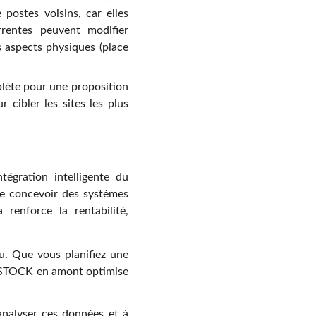
 postes voisins, car elles
entes peuvent modifier
es aspects physiques (place
plète pour une proposition
 cibler les sites les plus
tégration intelligente du
de concevoir des systèmes
 renforce la rentabilité,
au. Que vous planifiez une
RTOSTOCK en amont optimise
analyser ces données et à