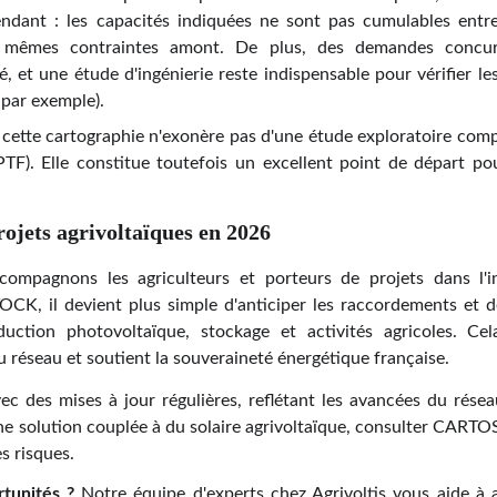
endant : les capacités indiquées ne sont pas cumulables entre
 mêmes contraintes amont. De plus, des demandes concurr
é, et une étude d'ingénierie reste indispensable pour vérifier l
 par exemple).
ue cette cartographie n'exonère pas d'une étude exploratoire com
PTF). Elle constitue toutefois un excellent point de départ pour
rojets agrivoltaïques en 2026
compagnons les agriculteurs et porteurs de projets dans l'in
K, il devient plus simple d'anticiper les raccordements et 
duction photovoltaïque, stockage et activités agricoles. Cela
du réseau et soutient la souveraineté énergétique française.
vec des mises à jour régulières, reflétant les avancées du rése
une solution couplée à du solaire agrivoltaïque, consulter CA
s risques.
rtunités ?
Notre équipe d'experts chez Agrivoltis vous aide à 