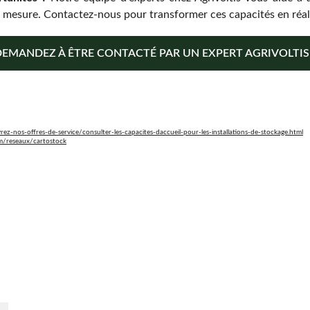
r mesure. Contactez-nous pour transformer ces capacités en réal
DEMANDEZ À ÊTRE CONTACTÉ PAR UN EXPERT AGRIVOLTIS 
ez-nos-offres-de-service/consulter-les-capacites-daccueil-pour-les-installations-de-stockage.html
om/reseaux/cartostock
En savoir plus
Qui sommes-nous ? 
r 
é.
Déposer votre projet
Devenir partenaire
Actualités