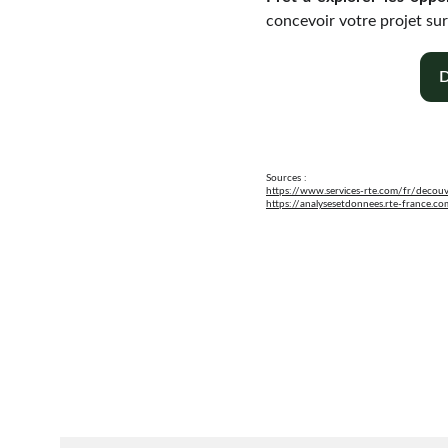
concevoir votre projet su
Sources :
https://www.services-rte.com/fr/decouvr
https://analysesetdonnees.rte-france.c
Chaque mois, recevez par email des conseils 
d'experts, des opportunités et des infos clés pou
lancer votre projet agrivoltaïque en toute sérénit
On vous ajoute à la liste ?