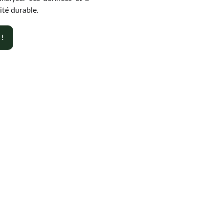
ité durable.
!
Contact
+33 6 10 95 39 14
voary.fy@agrivoltis.fr