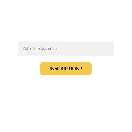
conseils d'experts, des opportunités et 
des infos clés pour lancer votre projet 
agrivoltaïque en toute sérénité.
On vous ajoute à la liste ?
INSCRIPTION !
En vous inscrivant, vous acceptez notre 
politique de gestion des données
.
En savoir plus
Qui sommes-nous ? 