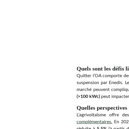
Quels sont les défis l
Quitter l’OA comporte des
suspension par Enedis. Le
marché peuvent compliquer
(>100 kWc)
peut impacter l
Quelles perspectives
L’agrivoltaïsme offre d
complémentaires.
En 2025
réduite à
5,5%
(à partir 