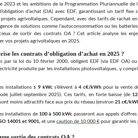
e 2023 et les ambitions de la Programmation Pluriannuelle de 
 d’obligation d’achat (OA) avec EDF, garantissant un tarif fixe
es projets agrivoltaïques. Cependant, avec des tarifs de rachat 
rgence de solutions comme l’autoconsommation ou les batteries,
icieux de sortir des contrats OA ? Cet article analyse les enjeu
er vos projets agrivoltaïques en 2025.
rise les contrats d’obligation d’achat en 2025 ?
s par la loi du 10 février 2000, obligent EDF (via EDF OA) ou 
lectricité produite par les installations photovoltaïques, y compri
es installations
≤ 9 kWc
s’élèvent à
4 c€/kWh
pour la vente d
iode juillet-septembre 2025). Ces tarifs, en forte baisse (de
12
 sont moins attractifs face aux prix du réseau (environ
21 c€/kWh
es installations de
100 à 500 kWc
passeront aux appels d’offres
SO 14001 et 9001,
et une
caution de 10 000 €
pour garantir les 
une sortie des contrats OA ?