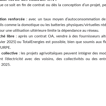
ue ce soit en fin de contrat ou dès la conception d’un projet, p
ion renforcée
: avec un taux moyen d’autoconsommation d
ils comme la domotique ou les batteries physiques/virtuelles réd
our une utilisation ultérieure limite la dépendance au réseau.
ché libre
: après un contrat OA, vendre à des fournisseurs al
ier 2025) ou TotalEnergies est possible, bien que soumis aux f
 TURPE.
 collective
: les projets agrivoltaïques peuvent intégrer des m
ant l’électricité avec des voisins, des collectivités ou des e
r 2025.