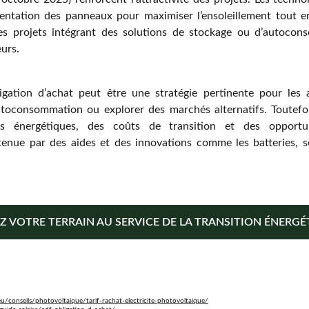
orientation des panneaux pour maximiser l’ensoleillement tout e
es projets intégrant des solutions de stockage ou d’autocon
urs.
ligation d’achat peut être une stratégie pertinente pour les a
utoconsommation ou explorer des marchés alternatifs. Toutefoi
s énergétiques, des coûts de transition et des opportu
enue par des aides et des innovations comme les batteries, se
Z VOTRE TERRAIN AU SERVICE DE LA TRANSITION ÉNERGÉT
eu/conseils/photovoltaique/tarif-rachat-electricite-photovoltaique/