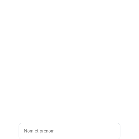
Demandez à entrer en 
contact avec un expert 
agrivoltaïque !
Remplissez notre formulaire de contact en 2 
minutes.
Vous serez contacté sous 24H !
Nom et prénom*