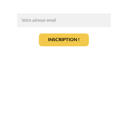
On vous ajoute à la liste ?
INSCRIPTION !
En vous inscrivant, vous acceptez notre 
politique de gestion des données
.
En savoir plus
Qui sommes-nous ? 
Devenir partenaire
Déposer votre projet
Votre terrain