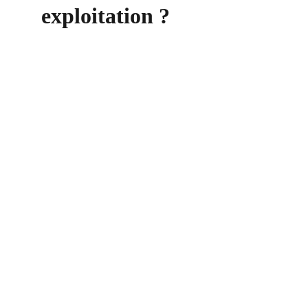
exploitation ?
Contact
+33 6 10 95 39 14
voary.fy@agrivoltis.fr
AGENCE PARIS
SIREN: 994 454 882
Suivez-nous sur les réseaux sociaux !