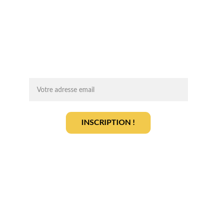
Chaque mois, recevez par email des 
conseils d'experts, des opportunités et 
des infos clés pour lancer votre projet 
agrivoltaïque en toute sérénité.
On vous ajoute à la liste ?
INSCRIPTION !
En vous inscrivant, vous acceptez notre 
politique de gestion des données
.
En savoir plus