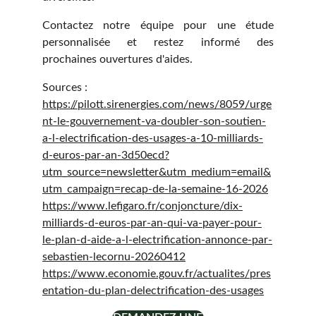
Contactez notre équipe pour une étude
personnalisée et restez informé des
prochaines ouvertures d'aides.
Sources :
https://pilott.sirenergies.com/news/8059/urge
nt-le-gouvernement-va-doubler-son-soutien-
a-l-electrification-des-usages-a-10-milliards-
d-euros-par-an-3d50ecd?
utm_source=newsletter&utm_medium=email&
utm_campaign=recap-de-la-semaine-16-2026
https://www.lefigaro.fr/conjoncture/dix-
milliards-d-euros-par-an-qui-va-payer-pour-
le-plan-d-aide-a-l-electrification-annonce-par-
sebastien-lecornu-20260412
https://www.economie.gouv.fr/actualites/pres
entation-du-plan-delectrification-des-usages