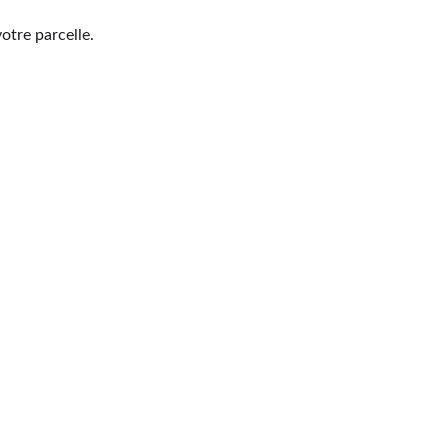
otre parcelle.
Contact
+33 6 10 95 39 14
voary.fy@agrivoltis.fr
AGENCE PARIS
SIREN: 994 454 882