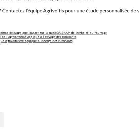
 Contactez l’équipe Agrivoltis pour une étude personnalisée de v
oltaisme-delevage-quel-impact-sur-la-qualit%C3%A9-de-lherbe-et-du-fourrage
ux-de-l-agrivoltaisme-applique-a-l-elevage-des-ruminants
tique-lagrivoltaisme-applique-a-lelevage-des-ruminants
En savoir plus
Qui sommes-nous ? 
r 
é.
Déposer votre projet
Devenir partenaire
Actualités
Votre terrain
CGU