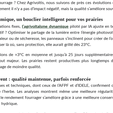
ourrage ? Chez Agrivoltis, nous suivons de près ces évolutions e
ment il n’y a pas d’impact négatif, mais la qualité s’améliore sou
mique, un bouclier intelligent pour vos prairies
ations fixes,
l’agrivoltaïsme dynamique
piloté par IA ajuste en t
tif ? Optimiser le partage de la lumière entre l’énergie photovol
haleur ou de sécheresse, les panneaux s’inclinent pour créer de l’
er là où, sans protection, elle aurait grillé dès 23°C.
ions de +3°C en moyenne et jusqu’à 25 jours supplémentaires
out majeur. Les prairies restent productives plus longtemps da
ilage de moindre qualité.
ent : qualité maintenue, parfois renforcée
ques et techniques, dont ceux de l’AFPF et d’IDELE, confirment q
de l’herbe. Les analyses montrent même une meilleure régulari
l, le rendement fourrager s’améliore grâce à une meilleure conser
s hydrique.