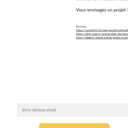
Vous envisagez un projet ?
Sources :
https://sunagri.fr/le-mag-sunagri/agriv
https://afpf-asso.fr/article/etat-des-lie
https://idele.fr/detail-article/guide-pra
Chaque mois, recevez par email des conseils 
d'experts, des opportunités et des infos clés pou
lancer votre projet agrivoltaïque en toute sérénit
On vous ajoute à la liste ?