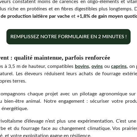
leveurs constatent moins de carences en oligo-éléments et vita
plus riche en protéines et en fibres digestibles plus longtemps.
 de production laitière par vache
et
+1,8% de gain moyen quotid
REMPLISSEZ NOTRE FORMULAIRE EN 2 MINUTES !
ent : qualité maintenue, parfois renforcée
res à 3,5 m de hauteur, compatibles
bovins,
ovins
ou
caprins,
on p
aturel. Les éleveurs réduisent leurs achats de fourrage extéri
ropres terres.
ompagnons chaque projet avec un pilotage agronomique sur 
du bien-être animal. Notre engagement : sécuriser votre prod
n énergétique.
ivoltaïsme d’élevage n’est plus une expérimentation. C’est un
erbe et du fourrage face au changement climatique. Vos prairie
, et votre exploitation gagne en résilience.