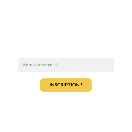
Chaque mois, recevez par email des 
conseils d'experts, des opportunités et 
des infos clés pour lancer votre projet 
agrivoltaïque en toute sérénité.
On vous ajoute à la liste ?
INSCRIPTION !
En vous inscrivant, vous acceptez notre 
politique de gestion des données
.
En savoir plus