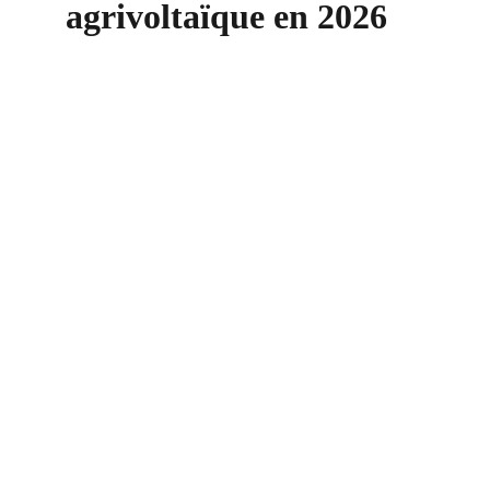
agrivoltaïque en 2026
Contact
+33 6 10 95 39 14
voary.fy@agrivoltis.fr
AGENCE PARIS
SIREN: 994 454 882
Suivez-nous sur les réseaux sociaux !