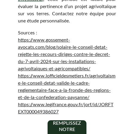
évaluer la pertinence d’un projet agrivoltaïque
sur vos terres. Contactez notre équipe pour
une étude personnalisée.
Sources :
https://www.gossement-
avocats.com/blog/solaire-le-conseil-detat-
rejette-les-recours-diriges-contre-le-decret-
du-7-avril-2024-sur-les-installations-
agrivoltaiques-et-agricompatibles/
https://www.lofficieldesmetiers.fr/agrivoltaism
e-le-conseil-detat-valide-le-cadre-
reglementaire-face-a-la-fronde-des-regions-
et-de-la-confederation-paysanne/
https://www.legifrance.gouv.fr/jorf/id/JORFT
EXT000049386027
REMPLISSEZ
NOTRE